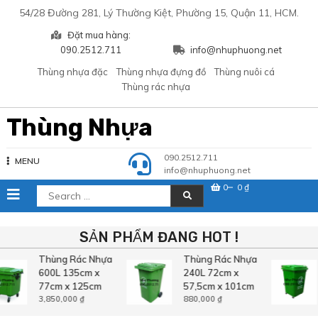
Skip
54/28 Đường 281, Lý Thường Kiệt, Phường 15, Quận 11, HCM.
to
Đặt mua hàng:
content
090.2512.711
info@nhuphuong.net
Thùng nhựa đặc
Thùng nhựa đựng đồ
Thùng nuôi cá
Thùng rác nhựa
Thùng Nhựa
090.2512.711
MENU
info@nhuphuong.net
0
0 ₫
Search
for:
SẢN PHẨM ĐANG HOT !
Thùng Rác Nhựa
Thùng Rác Nhựa
600L 135cm x
240L 72cm x
77cm x 125cm
57,5cm x 101cm
3,850,000
₫
880,000
₫