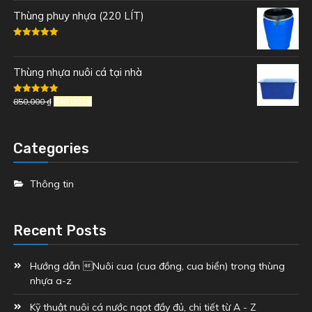
Thùng phuy nhựa (220 LÍT)
Rated
5.00
out of 5
Thùng nhựa nuôi cá tại nhà
Rated
850,000
5.00
₫
540,000
₫
out of 5
Categories
Thông tin
Recent Posts
Hướng dẫn Nuôi cua (cua đồng, cua biển) trong thùng
nhựa a-z
Kỹ thuật nuôi cá nước ngọt đầy đủ, chi tiết từ A - Z