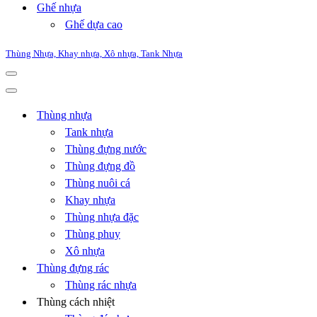
Ghế nhựa
Ghế dựa cao
Thùng Nhựa, Khay nhựa, Xô nhựa, Tank Nhựa
Menu
Menu
Thùng nhựa
Tank nhựa
Thùng đựng nước
Thùng đựng đồ
Thùng nuôi cá
Khay nhựa
Thùng nhựa đặc
Thùng phuy
Xô nhựa
Thùng đựng rác
Thùng rác nhựa
Thùng cách nhiệt