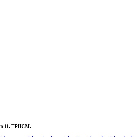
uận 11, TPHCM.