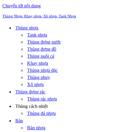
Chuyển tới nội dung
Thùng Nhựa, Khay nhựa, Xô nhựa, Tank Nhựa
Thùng nhựa
Tank nhựa
Thùng đựng nước
Thùng đựng đồ
Thùng nuôi cá
Khay nhựa
Thùng nhựa đặc
Thùng phuy
Xô nhựa
Thùng đựng rác
Thùng rác nhựa
Thùng cách nhiệt
Thùng đá nhựa
Bàn
Bàn nhựa