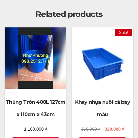
Related products
Sale!
Thùng Tròn 400L 127cm
Khay nhựa nuôi cá bảy
x 110cm x 43cm
màu
1,100,000
₫
360,000
₫
320,000
₫