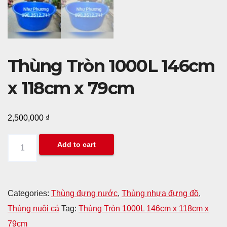
Thùng Tròn 1000L 146cm
x 118cm x 79cm
2,500,000
₫
Thùng
Add to cart
Tròn
1000L
146cm
Categories:
Thùng đựng nước
,
Thùng nhựa đựng đồ
,
x
Thùng nuôi cá
Tag:
Thùng Tròn 1000L 146cm x 118cm x
118cm
79cm