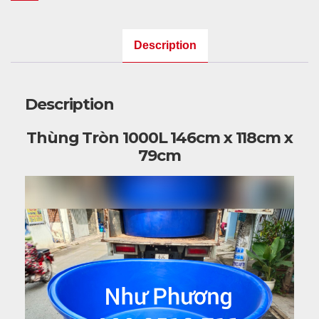
x
79cm
Description
quantity
Description
Thùng Tròn 1000L 146cm x 118cm x
79cm