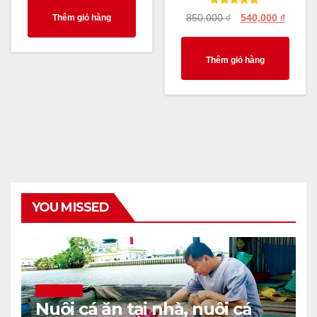
Rated
850,000
₫
540,000
₫
Thêm giỏ hàng
5.00
out of 5
Thêm giỏ hàng
YOU MISSED
THÔNG TIN
Nuôi cá ăn tại nhà, nuôi cá