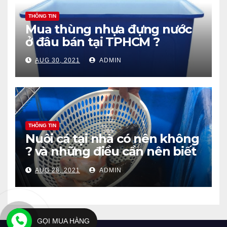
THÔNG TIN
Mua thùng nhựa đựng nước
ở đâu bán tại TPHCM ?
AUG 30, 2021
ADMIN
THÔNG TIN
Nuôi cá tại nhà có nên không
? và những điều cần nên biết
khi nuôi cá
AUG 28, 2021
ADMIN
GỌI MUA HÀNG