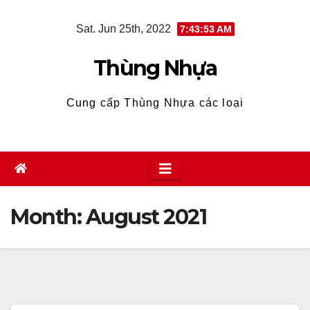
Skip
Sat. Jun 25th, 2022
7:43:54 AM
to
content
Thùng Nhựa
Cung cấp Thùng Nhựa các loại
Month:
August 2021