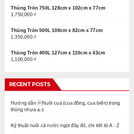
Thùng Tròn 750L 128cm x 102cm x 77cm
1,750,000
₫
Thùng Tròn 500L 108cm x 82cm x 77cm
1,350,000
₫
Thùng Tròn 400L 127cm x 110cm x 43cm
1,100,000
₫
RECENT POSTS
Hướng dẫn Nuôi cua (cua đồng, cua biển) trong
thùng nhựa a-z
Kỹ thuật nuôi cá nước ngọt đầy đủ, chi tiết từ A - Z