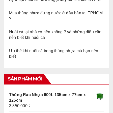
Mua thùng nhựa đựng nước ở đâu bán tại TPHCM
?
Nuôi cá tại nhà có nên không ? và những điều cần
nên biết khi nuôi cá
Ưu thế khi nuôi cá trong thùng nhựa mà bạn nên
biết
SẢN PHẨM MỚI
Thùng Rác Nhựa 600L 135cm x 77cm x
125cm
3,850,000
₫