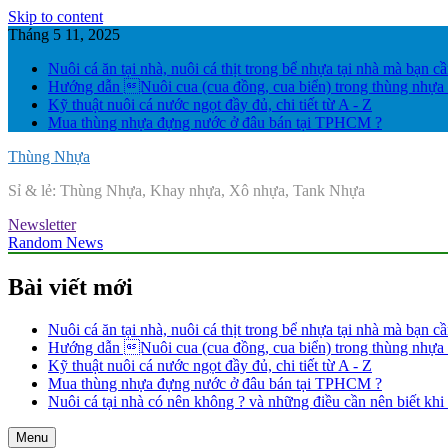
Skip to content
Tháng 5 11, 2025
Nuôi cá ăn tại nhà, nuôi cá thịt trong bể nhựa tại nhà mà bạn cầ
Hướng dẫn Nuôi cua (cua đồng, cua biển) trong thùng nhựa 
Kỹ thuật nuôi cá nước ngọt đầy đủ, chi tiết từ A - Z
Mua thùng nhựa đựng nước ở đâu bán tại TPHCM ?
Thùng Nhựa
Sỉ & lẻ: Thùng Nhựa, Khay nhựa, Xô nhựa, Tank Nhựa
Newsletter
Random News
Bài viết mới
Nuôi cá ăn tại nhà, nuôi cá thịt trong bể nhựa tại nhà mà bạn cầ
Hướng dẫn Nuôi cua (cua đồng, cua biển) trong thùng nhựa 
Kỹ thuật nuôi cá nước ngọt đầy đủ, chi tiết từ A - Z
Mua thùng nhựa đựng nước ở đâu bán tại TPHCM ?
Nuôi cá tại nhà có nên không ? và những điều cần nên biết khi
Menu