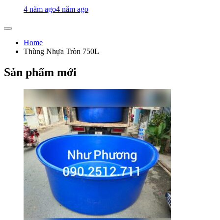
4 năm ago
4 năm ago
Home
Thùng Nhựa Tròn 750L
Sản phẩm mới