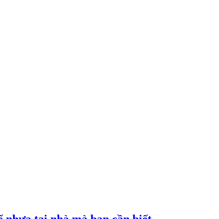
bể nhựa tại nhà mà bạn cần biết