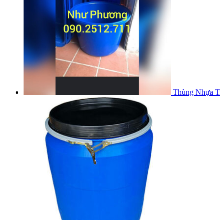
Thùng Nhựa T