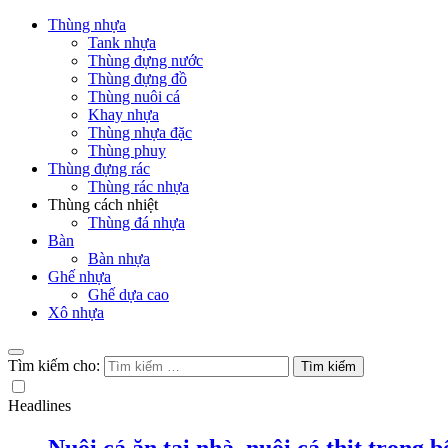
Thùng nhựa
Tank nhựa
Thùng đựng nước
Thùng đựng đồ
Thùng nuôi cá
Khay nhựa
Thùng nhựa đặc
Thùng phuy
Thùng đựng rác
Thùng rác nhựa
Thùng cách nhiệt
Thùng đá nhựa
Bàn
Bàn nhựa
Ghế nhựa
Ghế dựa cao
Xô nhựa
Tìm kiếm cho:
Headlines
Nuôi cá ăn tại nhà, nuôi cá thịt trong 