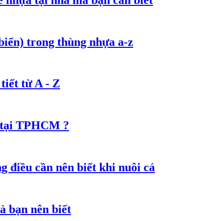
iển) trong thùng nhựa a-z
tiết từ A - Z
 tại TPHCM ?
g điều cần nên biết khi nuôi cá
à bạn nên biết