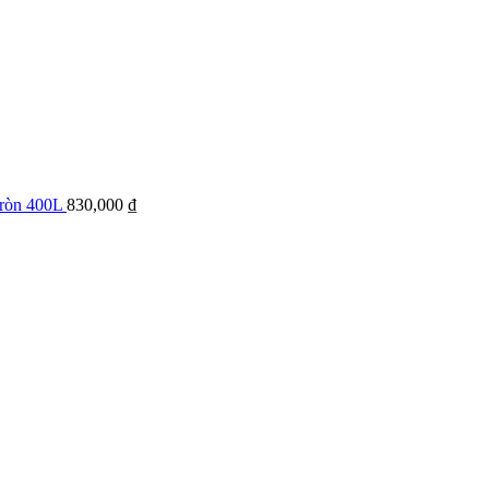
ròn 400L
830,000
₫