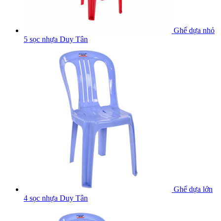
Ghế dựa nhỏ
5 sọc nhựa Duy Tân
Ghế dựa lớn
4 sọc nhựa Duy Tân