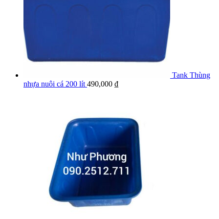
Tank Thùng
nhựa nuôi cá 200 lít
490,000
₫