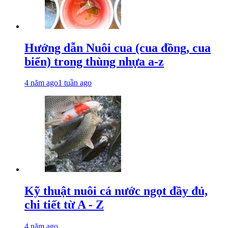
Hướng dẫn Nuôi cua (cua đồng, cua
biển) trong thùng nhựa a-z
4 năm ago
1 tuần ago
Kỹ thuật nuôi cá nước ngọt đầy đủ,
chi tiết từ A - Z
4 năm ago