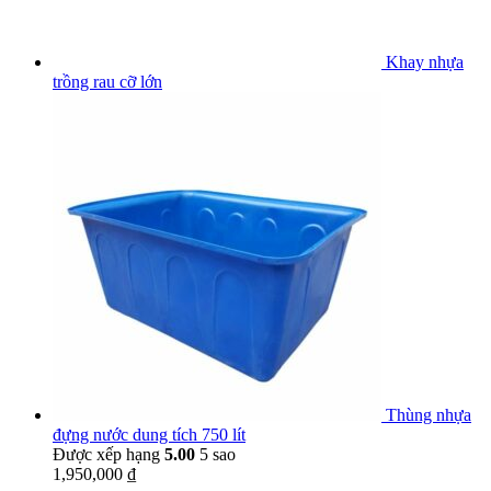
Khay nhựa
trồng rau cỡ lớn
Thùng nhựa
đựng nước dung tích 750 lít
Được xếp hạng
5.00
5 sao
1,950,000
₫