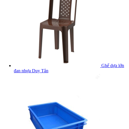
Ghế dựa lớn
đan nhựa Duy Tân