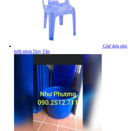
Ghế dựa nhỏ
lưới nhựa Duy Tân