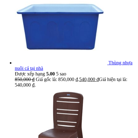
Thùng nhựa
nuôi cá tại nhà
Được xếp hạng
5.00
5 sao
850,000
₫
Giá gốc là: 850,000 ₫.
540,000
₫
Giá hiện tại là:
540,000 ₫.