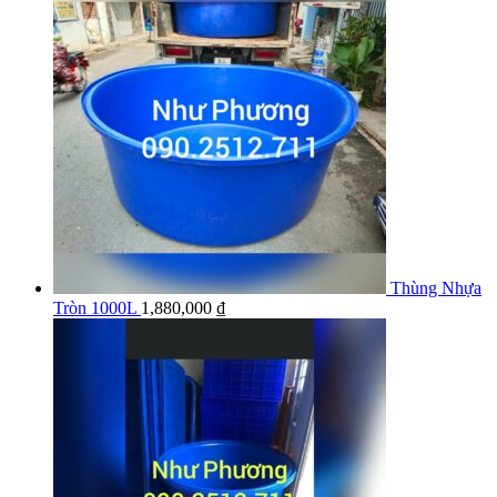
Thùng Nhựa
Tròn 1000L
1,880,000
₫