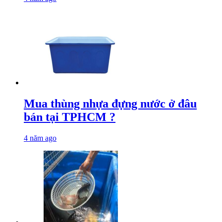
Mua thùng nhựa đựng nước ở đâu
bán tại TPHCM ?
4 năm ago