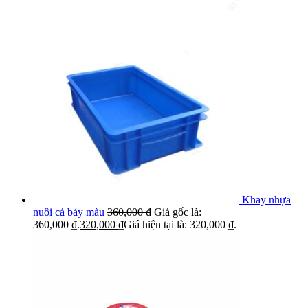
Khay nhựa
nuôi cá bảy màu
360,000
₫
Giá gốc là:
360,000 ₫.
320,000
₫
Giá hiện tại là: 320,000 ₫.