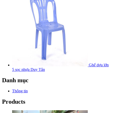
Ghế dựa lớn
5 sọc nhựa Duy Tân
Danh mục
Thông tin
Products