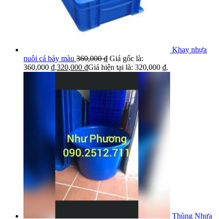
Khay nhựa
nuôi cá bảy màu
360,000
₫
Giá gốc là:
360,000 ₫.
320,000
₫
Giá hiện tại là: 320,000 ₫.
Thùng Nhựa