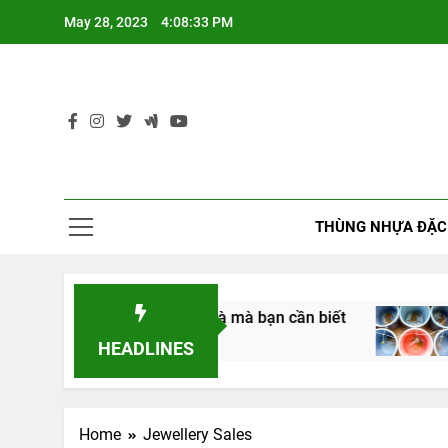
Skip
May 28, 2023
4:08:33 PM
to
content
THÙNG NHỰA ĐẶC
trong bể nhựa tại nhà mà bạn cần biết
Hướng dẫ
2 Years Ag
HEADLINES
Home
Jewellery Sales