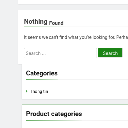
Nothing
Found
It seems we can’t find what you’re looking for. Perh
Search
for:
Categories
Thông tin
Product categories