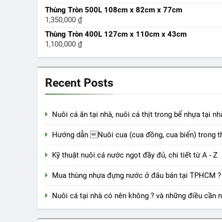
Thùng Tròn 500L 108cm x 82cm x 77cm
1,350,000
₫
Thùng Tròn 400L 127cm x 110cm x 43cm
1,100,000
₫
Recent Posts
Nuôi cá ăn tại nhà, nuôi cá thịt trong bể nhựa tại n
Hướng dẫn Nuôi cua (cua đồng, cua biển) trong t
Kỹ thuật nuôi cá nước ngọt đầy đủ, chi tiết từ A - Z
Mua thùng nhựa đựng nước ở đâu bán tại TPHCM ?
Nuôi cá tại nhà có nên không ? và những điều cần n