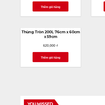
Thêm giỏ hàng
Thùng Tròn 200L 76cm x 60cm
x 59cm
620,000
₫
Thêm giỏ hàng
YOU MISSED