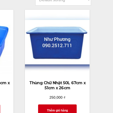
4cm x
Thùng Chữ Nhật 50L 67cm x
51cm x 26cm
250,000
₫
Thêm giỏ hàng