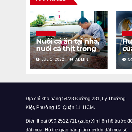
THÔNG TIN
THÔN
Nuôi cá ăn tại nhà,
Hư
nuôi cá thịt trong
cu
bể nhựa tại nhà
bi
JUL 1, 2022
ADMIN
O
mà bạn cần biết
nh
Địa chỉ kho hàng 54/28 Đường 281, Lý Thường
Kiệt, Phường 15, Quận 11, HCM.
Điện thoại 090.2512.711 (zalo) Xin liên hệ trước đ
đặt mua. Hỗ trợ giao hàng tận nơi khi đặt mua số