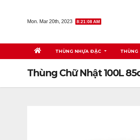
Skip
to
Mon. Mar 20th, 2023
8:21:09 AM
content
THÙNG NHỰA ĐẶC
THÙNG 
Thùng Chữ Nhật 100L 85