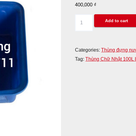
400,000
₫
Thùng
Add to cart
Chữ
Nhật
100L
Categories:
Thùng đựng nư
85cm
Tag:
Thùng Chữ Nhật 100L 
x
65cm
x
31cm
quantity