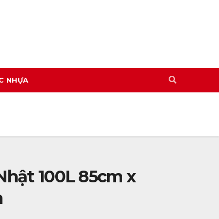
C NHỰA
Nhật 100L 85cm x
m