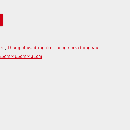
ớc
,
Thùng nhựa đựng đồ
,
Thùng nhựa trồng rau
85cm x 65cm x 31cm