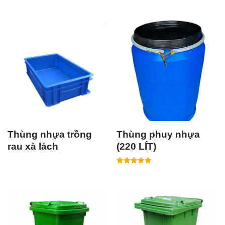
Thùng nhựa trồng
Thùng phuy nhựa
rau xà lách
(220 LÍT)
Được xếp
hạng
5.00
5 sao