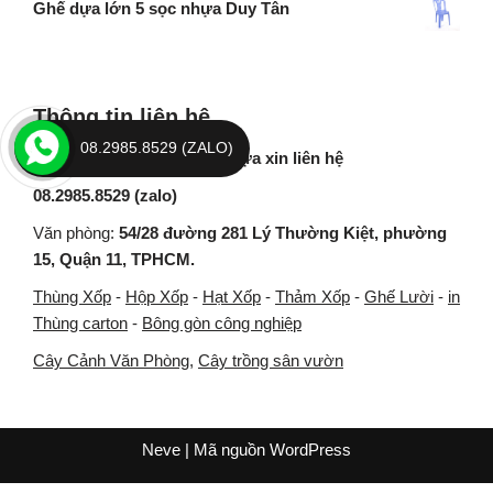
Ghế dựa lớn 5 sọc nhựa Duy Tân
Thông tin liên hệ
08.2985.8529 (ZALO)
Mua Thùng Nhựa, Khay nhựa xin liên hệ
08.2985.8529 (zalo)
Văn phòng:
54/28 đường 281 Lý Thường Kiệt, phường
15, Quận 11, TPHCM.
Thùng Xốp
-
Hộp Xốp
-
Hạt Xốp
-
Thảm Xốp
-
Ghế Lười
-
in
Thùng carton
-
Bông gòn công nghiệp
Cây Cảnh Văn Phòng
,
Cây trồng sân vườn
Neve
| Mã nguồn
WordPress