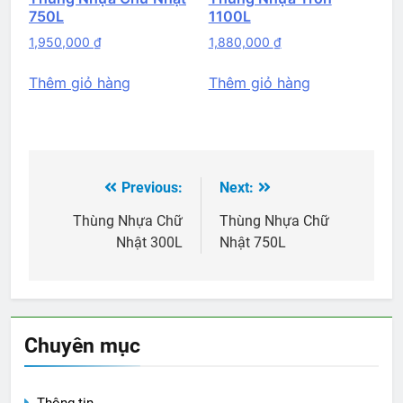
750L
1100L
1,950,000
₫
1,880,000
₫
Thêm giỏ hàng
Thêm giỏ hàng
Previous:
Next:
Điều
hướng
Thùng Nhựa Chữ
Thùng Nhựa Chữ
Nhật 300L
Nhật 750L
bài
viết
Chuyên mục
Thông tin