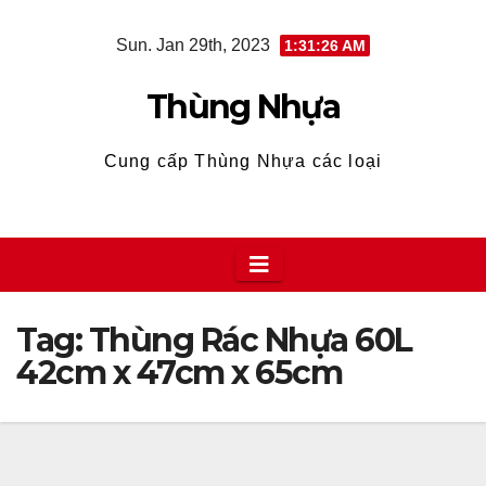
Skip
Sun. Jan 29th, 2023
1:31:27 AM
to
content
Thùng Nhựa
Cung cấp Thùng Nhựa các loại
Tag:
Thùng Rác Nhựa 60L
42cm x 47cm x 65cm