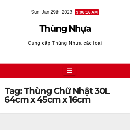
Skip
Sun. Jan 29th, 2023
3:08:16 AM
to
content
Thùng Nhựa
Cung cấp Thùng Nhựa các loại
Tag:
Thùng Chữ Nhật 30L
64cm x 45cm x 16cm