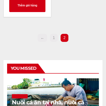
Thêm giỏ hàng
←
1
2
YOU MISSED
THÔNG TIN
Nuôi cá ăn tại nhà, nuôi cá