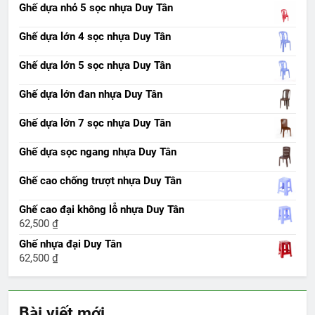
Ghế dựa nhỏ 5 sọc nhựa Duy Tân
Ghế dựa lớn 4 sọc nhựa Duy Tân
Ghế dựa lớn 5 sọc nhựa Duy Tân
Ghế dựa lớn đan nhựa Duy Tân
Ghế dựa lớn 7 sọc nhựa Duy Tân
Ghế dựa sọc ngang nhựa Duy Tân
Ghế cao chống trượt nhựa Duy Tân
Ghế cao đại không lỗ nhựa Duy Tân
62,500
₫
Ghế nhựa đại Duy Tân
62,500
₫
Bài viết mới