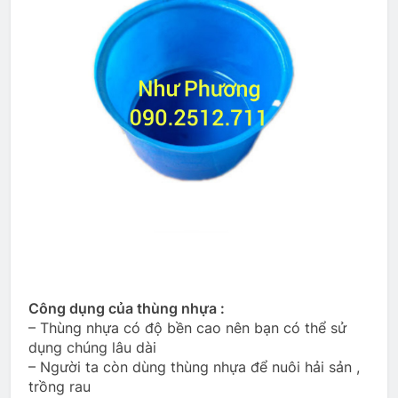
Công dụng của thùng nhựa :
– Thùng nhựa có độ bền cao nên bạn có thể sử
dụng chúng lâu dài
– Người ta còn dùng thùng nhựa để nuôi hải sản ,
trồng rau