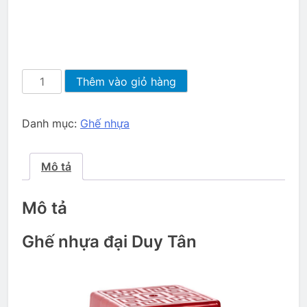
Ghế
Thêm vào giỏ hàng
nhựa
đại
Duy
Danh mục:
Ghế nhựa
Tân
số
lượng
Mô tả
Mô tả
Ghế nhựa đại Duy Tân