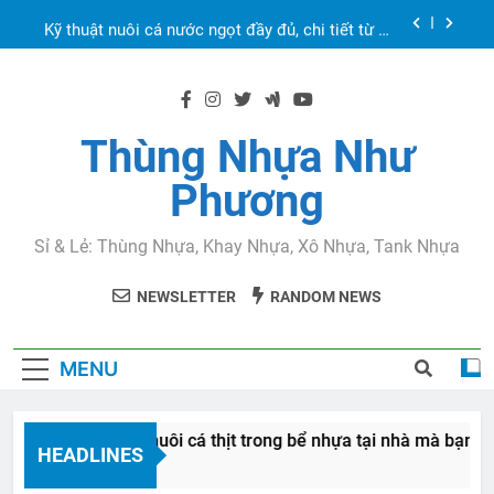
Skip
Kỹ thuật nuôi cá nước ngọt đầy đủ, chi tiết từ A -
to
Z
content
Mua thùng nhựa đựng nước ở đâu bán tại TPHCM
?
Nuôi cá ăn tại nhà, nuôi cá thịt trong bể nhựa tại
nhà mà bạn cần biết
Thùng Nhựa Như
Hướng dẫn Nuôi cua (cua đồng, cua biển) trong
Phương
thùng nhựa a-z
Kỹ thuật nuôi cá nước ngọt đầy đủ, chi tiết từ A -
Z
Sỉ & Lẻ: Thùng Nhựa, Khay Nhựa, Xô Nhựa, Tank Nhựa
Mua thùng nhựa đựng nước ở đâu bán tại TPHCM
?
NEWSLETTER
RANDOM NEWS
MENU
ôi cá ăn tại nhà, nuôi cá thịt trong bể nhựa tại nhà mà bạn cần 
HEADLINES
Năm Ago