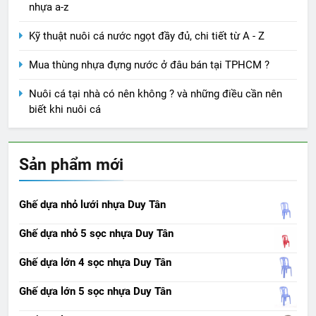
nhựa a-z
Kỹ thuật nuôi cá nước ngọt đầy đủ, chi tiết từ A - Z
Mua thùng nhựa đựng nước ở đâu bán tại TPHCM ?
Nuôi cá tại nhà có nên không ? và những điều cần nên
biết khi nuôi cá
Sản phẩm mới
Ghế dựa nhỏ lưới nhựa Duy Tân
Ghế dựa nhỏ 5 sọc nhựa Duy Tân
Ghế dựa lớn 4 sọc nhựa Duy Tân
Ghế dựa lớn 5 sọc nhựa Duy Tân