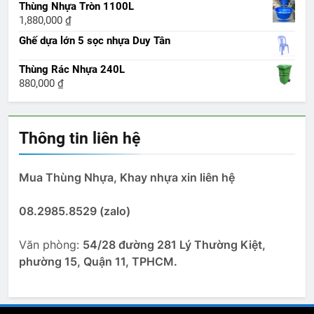
Thùng Nhựa Tròn 1100L
1,880,000
₫
Ghế dựa lớn 5 sọc nhựa Duy Tân
Thùng Rác Nhựa 240L
880,000
₫
Thông tin liên hệ
Mua Thùng Nhựa, Khay nhựa xin liên hệ
08.2985.8529 (zalo)
Văn phòng:
54/28 đường 281 Lý Thường Kiệt,
phường 15, Quận 11, TPHCM.