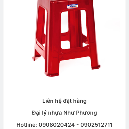
Liên hệ đặt hàng
Đại lý nhựa Như Phương
Hotline: 0908020424 - 0902512711