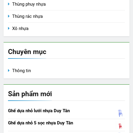
Thùng phuy nhựa
Thùng rác nhựa
Xô nhựa
Chuyên mục
Thông tin
Sản phẩm mới
Ghế dựa nhỏ lưới nhựa Duy Tân
Ghế dựa nhỏ 5 sọc nhựa Duy Tân