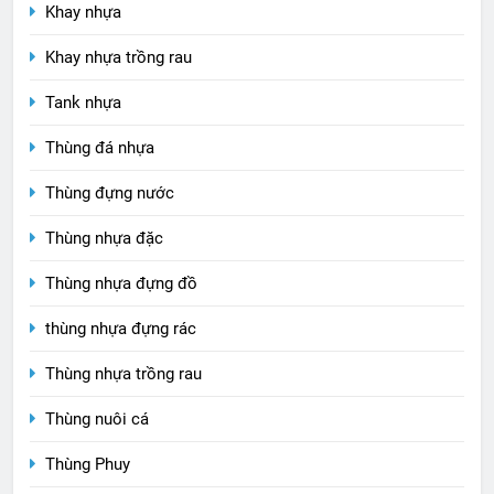
Khay nhựa
Khay nhựa trồng rau
Tank nhựa
Thùng đá nhựa
Thùng đựng nước
Thùng nhựa đặc
Thùng nhựa đựng đồ
thùng nhựa đựng rác
Thùng nhựa trồng rau
Thùng nuôi cá
Thùng Phuy