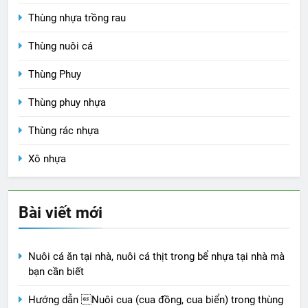
Thùng nhựa trồng rau
Thùng nuôi cá
Thùng Phuy
Thùng phuy nhựa
Thùng rác nhựa
Xô nhựa
Bài viết mới
Nuôi cá ăn tại nhà, nuôi cá thịt trong bể nhựa tại nhà mà
bạn cần biết
Hướng dẫn Nuôi cua (cua đồng, cua biển) trong thùng