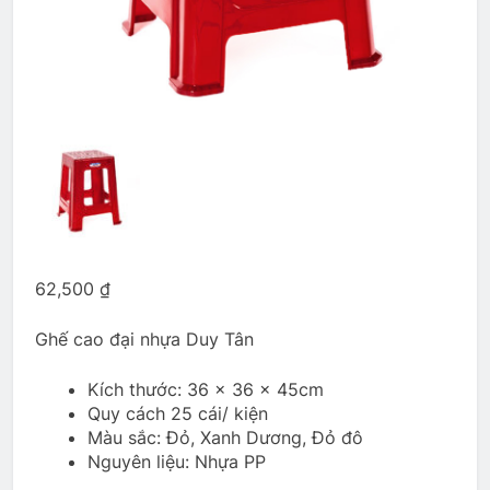
62,500
₫
Ghế cao đại nhựa Duy Tân
Kích thước: 36 x 36 x 45cm
Quy cách 25 cái/ kiện
Màu sắc: Đỏ, Xanh Dương, Đỏ đô
Nguyên liệu: Nhựa PP