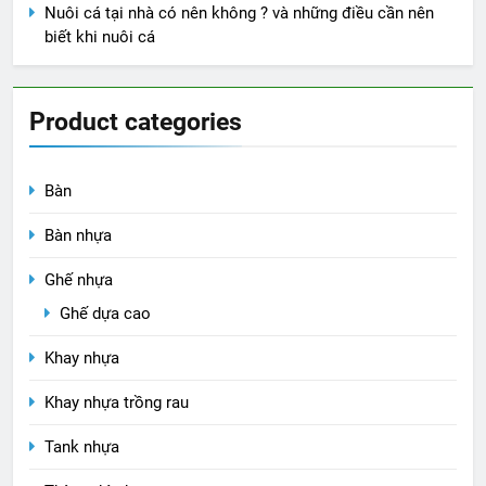
Nuôi cá tại nhà có nên không ? và những điều cần nên
biết khi nuôi cá
Product categories
Bàn
Bàn nhựa
Ghế nhựa
Ghế dựa cao
Khay nhựa
Khay nhựa trồng rau
Tank nhựa