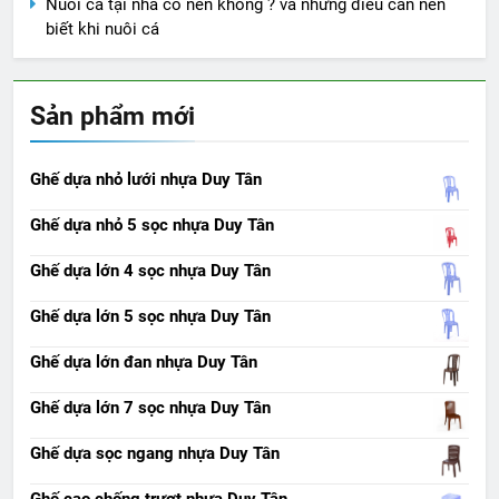
Nuôi cá tại nhà có nên không ? và những điều cần nên
biết khi nuôi cá
Sản phẩm mới
Ghế dựa nhỏ lưới nhựa Duy Tân
Ghế dựa nhỏ 5 sọc nhựa Duy Tân
Ghế dựa lớn 4 sọc nhựa Duy Tân
Ghế dựa lớn 5 sọc nhựa Duy Tân
Ghế dựa lớn đan nhựa Duy Tân
Ghế dựa lớn 7 sọc nhựa Duy Tân
Ghế dựa sọc ngang nhựa Duy Tân
Ghế cao chống trượt nhựa Duy Tân