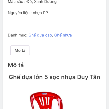
Màu sắc : Đỏ, Xanh Dương
Nguyên liệu : nhựa PP
Danh mục:
Ghế dựa cao
,
Ghế nhựa
Mô tả
Mô tả
Ghế dựa lớn 5 sọc nhựa Duy Tân