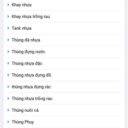
Khay nhựa
Khay nhựa trồng rau
Tank nhựa
Thùng đá nhựa
Thùng đựng nước
Thùng nhựa đặc
Thùng nhựa đựng đồ
thùng nhựa đựng rác
Thùng nhựa trồng rau
Thùng nuôi cá
Thùng Phuy