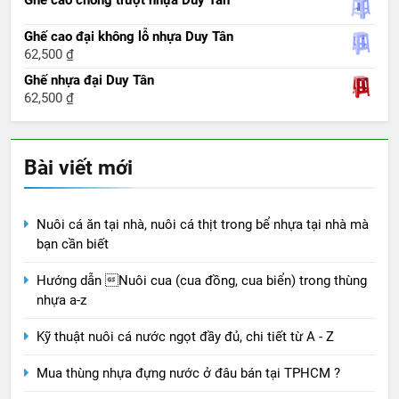
Ghế cao đại không lỗ nhựa Duy Tân
62,500
₫
Ghế nhựa đại Duy Tân
62,500
₫
Bài viết mới
Nuôi cá ăn tại nhà, nuôi cá thịt trong bể nhựa tại nhà mà
bạn cần biết
Hướng dẫn Nuôi cua (cua đồng, cua biển) trong thùng
nhựa a-z
Kỹ thuật nuôi cá nước ngọt đầy đủ, chi tiết từ A - Z
Mua thùng nhựa đựng nước ở đâu bán tại TPHCM ?