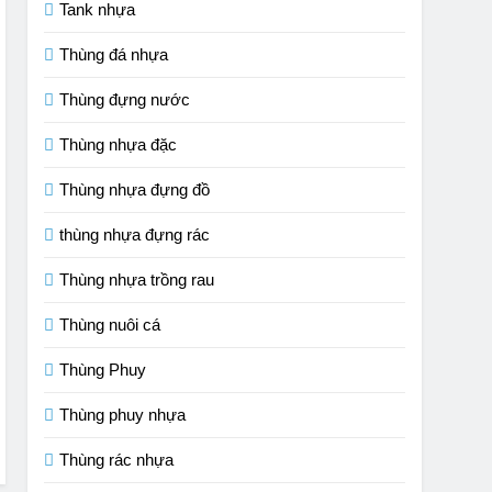
Tank nhựa
Thùng đá nhựa
Thùng đựng nước
Thùng nhựa đặc
Thùng nhựa đựng đồ
thùng nhựa đựng rác
Thùng nhựa trồng rau
Thùng nuôi cá
Thùng Phuy
Thùng phuy nhựa
Thùng rác nhựa