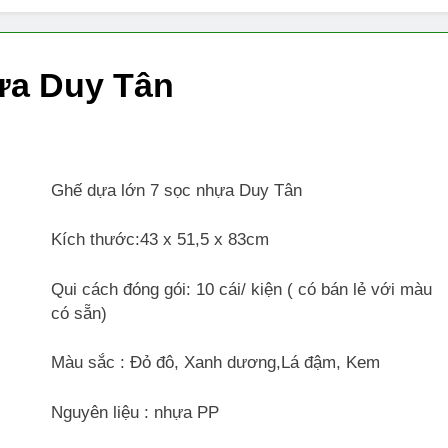
ựa Duy Tân
Ghế dựa lớn 7 sọc nhựa Duy Tân
Kích thước:43 x 51,5 x 83cm
Qui cách đóng gói: 10 cái/ kiện ( có bán lẻ với màu
có sẵn)
Màu sắc : Đỏ đô, Xanh dương,Lá đậm, Kem
Nguyên liệu : nhựa PP