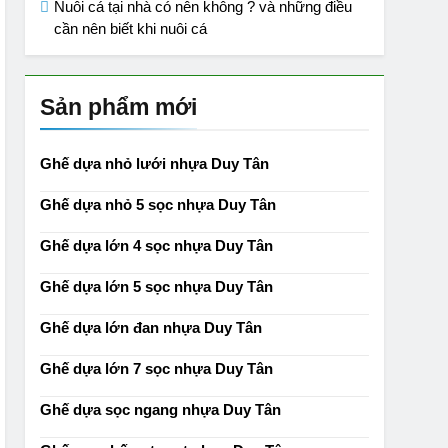
Nuôi cá tại nhà có nên không ? và những điều
cần nên biết khi nuôi cá
Sản phẩm mới
Ghế dựa nhỏ lưới nhựa Duy Tân
Ghế dựa nhỏ 5 sọc nhựa Duy Tân
Ghế dựa lớn 4 sọc nhựa Duy Tân
Ghế dựa lớn 5 sọc nhựa Duy Tân
Ghế dựa lớn đan nhựa Duy Tân
Ghế dựa lớn 7 sọc nhựa Duy Tân
Ghế dựa sọc ngang nhựa Duy Tân