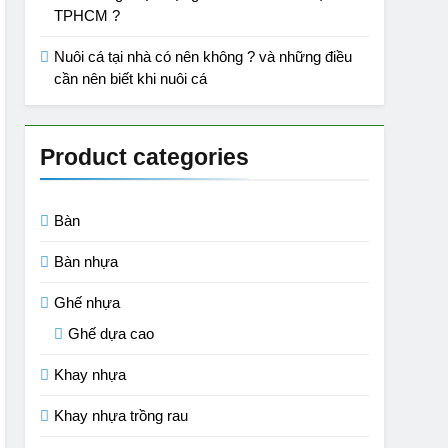
TPHCM ?
Nuôi cá tại nhà có nên không ? và những điều
cần nên biết khi nuôi cá
Product categories
Bàn
Bàn nhựa
Ghế nhựa
Ghế dựa cao
Khay nhựa
Khay nhựa trồng rau