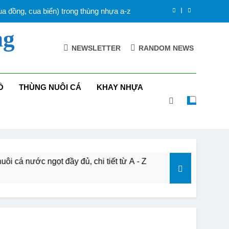
 đồng, cua biển) trong thùng nhựa a-z
ng
ôi cá nước ngọt đầy đủ, chi tiết từ A - Z
NEWSLETTER
RANDOM NEWS
hựa đựng nước ở đâu bán tại TPHCM ?
hịt trong bể nhựa tại nhà mà bạn cần biết
Ồ
THÙNG NUÔI CÁ
KHAY NHỰA
 đồng, cua biển) trong thùng nhựa a-z
ôi cá nước ngọt đầy đủ, chi tiết từ A - Z
hựa đựng nước ở đâu bán tại TPHCM ?
gọt đầy đủ, chi tiết từ A - Z
Mua thùng nhựa đựng nước 
3 Năm Ago