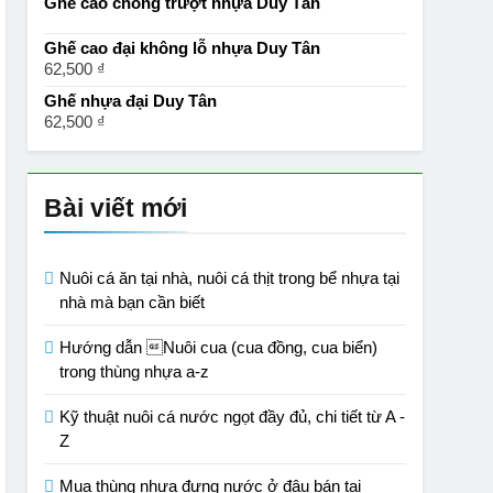
Ghế cao chống trượt nhựa Duy Tân
Ghế cao đại không lỗ nhựa Duy Tân
62,500
₫
Ghế nhựa đại Duy Tân
62,500
₫
Bài viết mới
Nuôi cá ăn tại nhà, nuôi cá thịt trong bể nhựa tại
nhà mà bạn cần biết
Hướng dẫn Nuôi cua (cua đồng, cua biển)
trong thùng nhựa a-z
Kỹ thuật nuôi cá nước ngọt đầy đủ, chi tiết từ A -
Z
Mua thùng nhựa đựng nước ở đâu bán tại