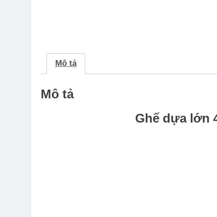
Mô tả
Mô tả
Ghế dựa lớn 