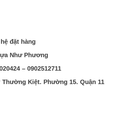
 hệ đặt hàng
nhựa Như Phương
8020424 – 0902512711
ý Thường Kiệt. Phường 15. Quận 11