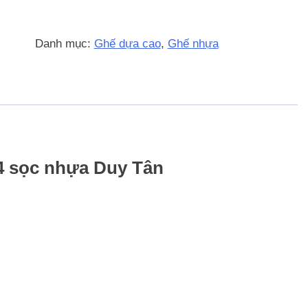
Danh mục:
Ghế dựa cao
,
Ghế nhựa
4 sọc nhựa Duy Tân