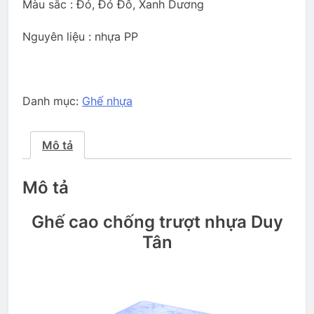
Màu sắc : Đỏ, Đỏ Đô, Xanh Dương
Nguyên liệu : nhựa PP
Danh mục:
Ghế nhựa
Mô tả
Mô tả
Ghế cao chống trượt nhựa Duy
Tân