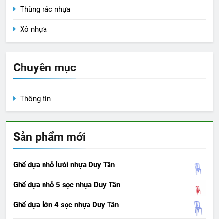
Thùng rác nhựa
Xô nhựa
Chuyên mục
Thông tin
Sản phẩm mới
Ghế dựa nhỏ lưới nhựa Duy Tân
Ghế dựa nhỏ 5 sọc nhựa Duy Tân
Ghế dựa lớn 4 sọc nhựa Duy Tân