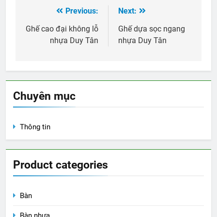
Previous:
Next:
Điều
hướng
Ghế cao đại không lỗ
Ghế dựa sọc ngang
nhựa Duy Tân
nhựa Duy Tân
bài
viết
Chuyên mục
Thông tin
Product categories
Bàn
Bàn nhựa