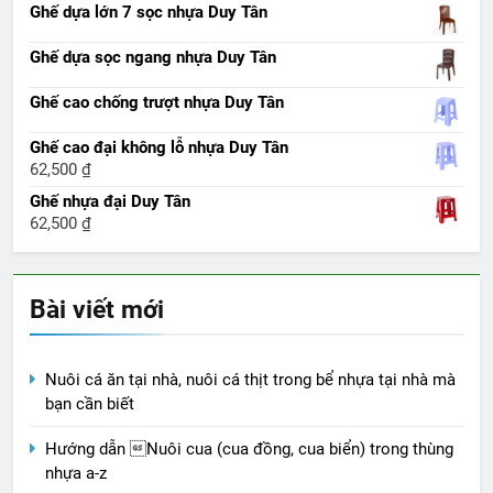
Ghế dựa lớn 7 sọc nhựa Duy Tân
Ghế dựa sọc ngang nhựa Duy Tân
Ghế cao chống trượt nhựa Duy Tân
Ghế cao đại không lỗ nhựa Duy Tân
62,500
₫
Ghế nhựa đại Duy Tân
62,500
₫
Bài viết mới
Nuôi cá ăn tại nhà, nuôi cá thịt trong bể nhựa tại nhà mà
bạn cần biết
Hướng dẫn Nuôi cua (cua đồng, cua biển) trong thùng
nhựa a-z