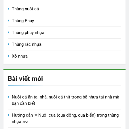
Thùng nuôi cá
Thùng Phuy
Thùng phuy nhựa
Thùng rác nhựa
Xô nhựa
Bài viết mới
Nuôi cá ăn tại nhà, nuôi cá thịt trong bể nhựa tại nhà mà
bạn cần biết
Hướng dẫn Nuôi cua (cua đồng, cua biển) trong thùng
nhựa a-z