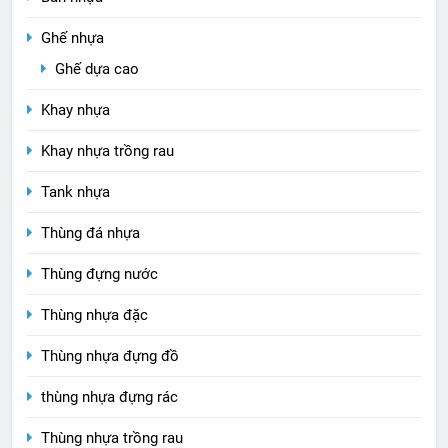
Ghế nhựa
Ghế dựa cao
Khay nhựa
Khay nhựa trồng rau
Tank nhựa
Thùng đá nhựa
Thùng đựng nước
Thùng nhựa đặc
Thùng nhựa đựng đồ
thùng nhựa đựng rác
Thùng nhựa trồng rau