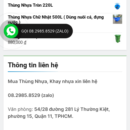
Thùng Nhựa Tròn 220L
Thùng Nhựa Chữ Nhật 500L ( Dùng nuôi cá, đựng
nước )
1,450,000
₫
GỌI 08.2985.8529 (ZALO)
Thùng Rác Nhựa 240L
880,000
₫
Thông tin liên hệ
Mua Thùng Nhựa, Khay nhựa xin liên hệ
08.2985.8529 (zalo)
Văn phòng:
54/28 đường 281 Lý Thường Kiệt,
phường 15, Quận 11, TPHCM.