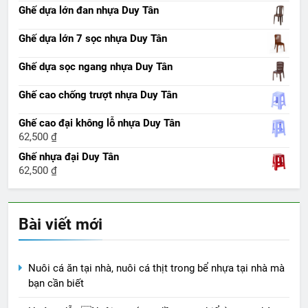
Ghế dựa lớn đan nhựa Duy Tân
Ghế dựa lớn 7 sọc nhựa Duy Tân
Ghế dựa sọc ngang nhựa Duy Tân
Ghế cao chống trượt nhựa Duy Tân
Ghế cao đại không lỗ nhựa Duy Tân
62,500
₫
Ghế nhựa đại Duy Tân
62,500
₫
Bài viết mới
Nuôi cá ăn tại nhà, nuôi cá thịt trong bể nhựa tại nhà mà
bạn cần biết