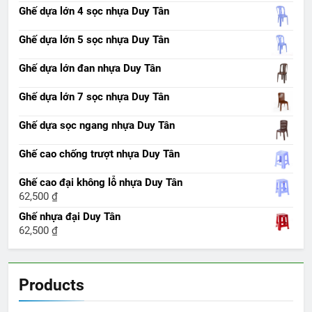
Ghế dựa lớn 4 sọc nhựa Duy Tân
Ghế dựa lớn 5 sọc nhựa Duy Tân
Ghế dựa lớn đan nhựa Duy Tân
Ghế dựa lớn 7 sọc nhựa Duy Tân
Ghế dựa sọc ngang nhựa Duy Tân
Ghế cao chống trượt nhựa Duy Tân
Ghế cao đại không lỗ nhựa Duy Tân
62,500
₫
Ghế nhựa đại Duy Tân
62,500
₫
Products