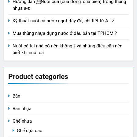
Hướng dẫn Nuôi cua (cua đồng, cua biển) trong thùng
nhựa a-z
Kỹ thuật nuôi cá nước ngọt đầy đủ, chi tiết từ A - Z
Mua thùng nhựa đựng nước ở đâu bán tại TPHCM ?
Nuôi cá tại nhà có nên không ? và những điều cần nên
biết khi nuôi cá
Product categories
Bàn
Bàn nhựa
Ghế nhựa
Ghế dựa cao