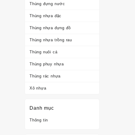
Thùng đựng nước
Thùng nhựa đặc
Thùng nhựa đựng đồ
Thùng nhựa trồng rau
Thùng nuôi cá
Thùng phuy nhựa
Thùng rác nhựa
Xô nhựa
Danh mục
Thông tin