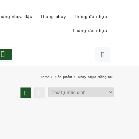
hùng nhựa đặc
Thùng phuy
Thùng đá nhựa
Thùng rác nhựa
Home
Sản phẩm
Khay nhựa trồng rau