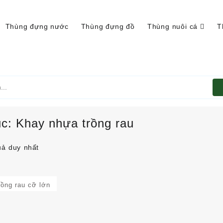
Thùng đựng nước
Thùng đựng đồ
Thùng nuôi cá
T
ục:
Khay nhựa trồng rau
uả duy nhất
ồng rau cỡ lớn