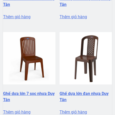
Tân
Tân
Thêm giỏ hàng
Thêm giỏ hàng
Ghế dựa lớn 7 sọc nhựa Duy
Ghế dựa lớn đan nhựa Duy
Tân
Tân
Thêm giỏ hàng
Thêm giỏ hàng