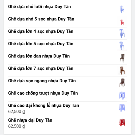
Ghế dựa nhỏ lưới nhựa Duy Tân
Ghế dựa nhỏ 5 sọc nhựa Duy Tân
Ghế dựa lớn 4 sọc nhựa Duy Tân
Ghế dựa lớn 5 sọc nhựa Duy Tân
Ghế dựa lớn đan nhựa Duy Tân
Ghế dựa lớn 7 sọc nhựa Duy Tân
Ghế dựa sọc ngang nhựa Duy Tân
Ghế cao chống trượt nhựa Duy Tân
Ghế cao đại không lỗ nhựa Duy Tân
62,500
₫
Ghế nhựa đại Duy Tân
62,500
₫