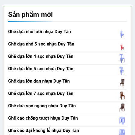
Sản phẩm mới
Ghế dựa nhỏ lưới nhựa Duy Tân
Ghế dựa nhỏ 5 sọc nhựa Duy Tân
Ghế dựa lớn 4 sọc nhựa Duy Tân
Ghế dựa lớn 5 sọc nhựa Duy Tân
Ghế dựa lớn đan nhựa Duy Tân
Ghế dựa lớn 7 sọc nhựa Duy Tân
Ghế dựa sọc ngang nhựa Duy Tân
Ghế cao chống trượt nhựa Duy Tân
Ghế cao đại không lỗ nhựa Duy Tân