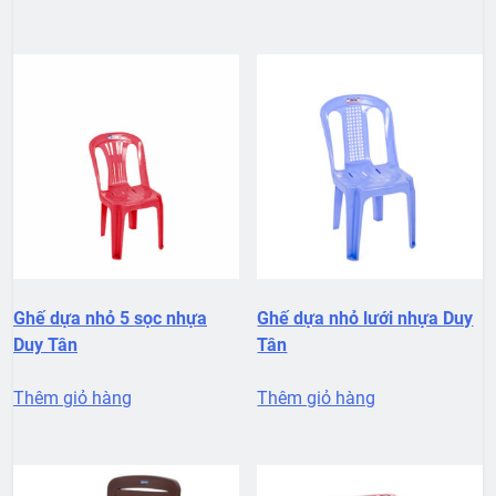
Ghế dựa nhỏ 5 sọc nhựa
Ghế dựa nhỏ lưới nhựa Duy
Duy Tân
Tân
Thêm giỏ hàng
Thêm giỏ hàng