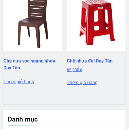
Ghế dựa sọc ngang nhựa
Ghế nhựa đại Duy Tân
Duy Tân
62,500
₫
Thêm giỏ hàng
Thêm giỏ hàng
Danh mục