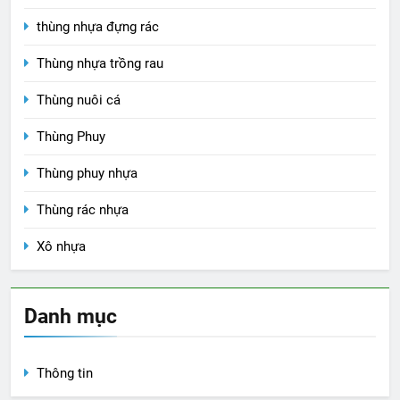
thùng nhựa đựng rác
Thùng nhựa trồng rau
Thùng nuôi cá
Thùng Phuy
Thùng phuy nhựa
Thùng rác nhựa
Xô nhựa
Danh mục
Thông tin