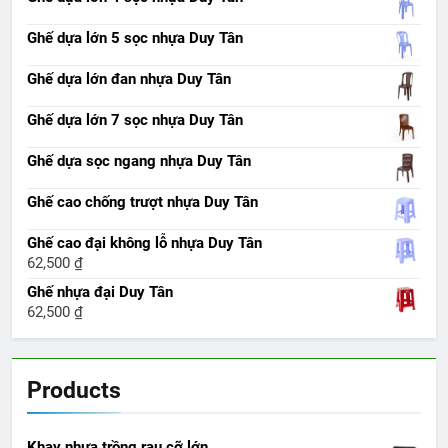
Ghế dựa lớn 5 sọc nhựa Duy Tân
Ghế dựa lớn đan nhựa Duy Tân
Ghế dựa lớn 7 sọc nhựa Duy Tân
Ghế dựa sọc ngang nhựa Duy Tân
Ghế cao chống trượt nhựa Duy Tân
Ghế cao đại không lỗ nhựa Duy Tân
62,500
₫
Ghế nhựa đại Duy Tân
62,500
₫
Products
Khay nhựa trồng rau cỡ lớn