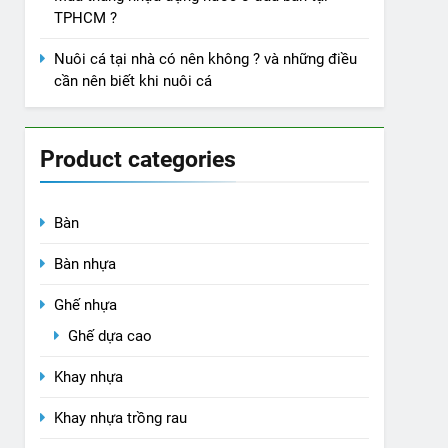
TPHCM ?
Nuôi cá tại nhà có nên không ? và những điều
cần nên biết khi nuôi cá
Product categories
Bàn
Bàn nhựa
Ghế nhựa
Ghế dựa cao
Khay nhựa
Khay nhựa trồng rau