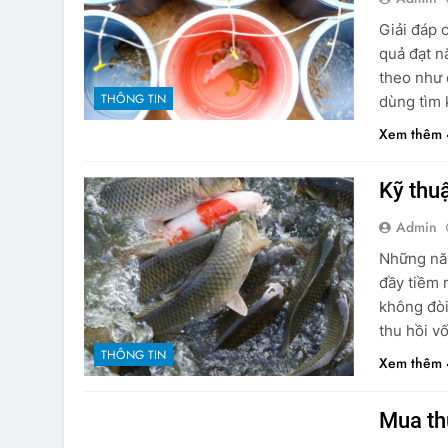
Giải đáp 
quả đạt n
theo như 
THÔNG TIN
dùng tìm 
Xem thêm
Kỹ thuậ
Admin
Những năm
đầy tiềm 
không đòi
thu hồi v
THÔNG TIN
Xem thêm
Mua th