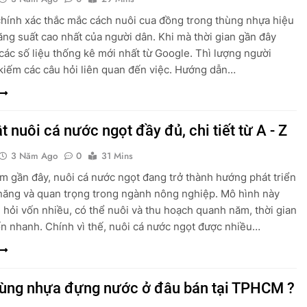
chính xác thắc mắc cách nuôi cua đồng trong thùng nhựa hiệu
ăng suất cao nhất của người dân. Khi mà thời gian gần đây
các số liệu thống kê mới nhất từ Google. Thì lượng người
kiếm các câu hỏi liên quan đến việc. Hướng dẫn…
t nuôi cá nước ngọt đầy đủ, chi tiết từ A - Z
3 Năm Ago
0
31 Mins
 gần đây, nuôi cá nước ngọt đang trở thành hướng phát triển
năng và quan trọng trong ngành nông nghiệp. Mô hình này
 hỏi vốn nhiều, có thể nuôi và thu hoạch quanh năm, thời gian
ốn nhanh. Chính vì thế, nuôi cá nước ngọt được nhiều…
ùng nhựa đựng nước ở đâu bán tại TPHCM ?