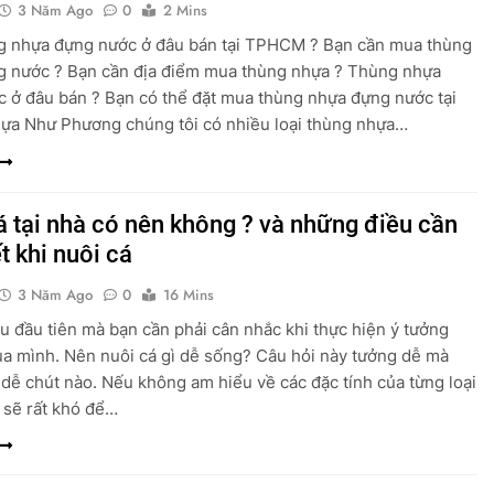
3 Năm Ago
0
2 Mins
g nhựa đựng nước ở đâu bán tại TPHCM ? Bạn cần mua thùng
g nước ? Bạn cần địa điểm mua thùng nhựa ? Thùng nhựa
 ở đâu bán ? Bạn có thể đặt mua thùng nhựa đựng nước tại
ựa Như Phương chúng tôi có nhiều loại thùng nhựa…
á tại nhà có nên không ? và những điều cần
t khi nuôi cá
3 Năm Ago
0
16 Mins
ều đầu tiên mà bạn cần phải cân nhắc khi thực hiện ý tưởng
ủa mình. Nên nuôi cá gì dễ sống? Câu hỏi này tưởng dễ mà
dễ chút nào. Nếu không am hiểu về các đặc tính của từng loại
n sẽ rất khó để…