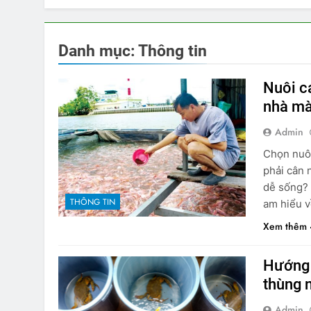
Danh mục:
Thông tin
Nuôi cá
nhà mà
Admin
Chọn nuôi
phải cân 
dễ sống? 
THÔNG TIN
am hiểu v
Xem thêm
Hướng 
thùng 
Admin