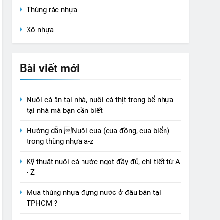
Thùng rác nhựa
Xô nhựa
Bài viết mới
Nuôi cá ăn tại nhà, nuôi cá thịt trong bể nhựa
tại nhà mà bạn cần biết
Hướng dẫn Nuôi cua (cua đồng, cua biển)
trong thùng nhựa a-z
Kỹ thuật nuôi cá nước ngọt đầy đủ, chi tiết từ A
- Z
Mua thùng nhựa đựng nước ở đâu bán tại
TPHCM ?