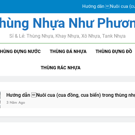
Hướng dẫn Nuôi cua (cua
hùng Nhựa Như Phươ
Kỹ thuật nuô
Mua thùng n
Sỉ & Lẻ: Thùng Nhựa, Khay Nhựa, Xô Nhựa, Tank Nhựa
Nuôi cá ăn tại nhà, nuôi cá th
THÙNG ĐỰNG NƯỚC
THÙNG ĐÁ NHỰA
THÙNG ĐỰNG ĐỒ
Hướng dẫn Nuôi cua (cua
THÙNG RÁC NHỰA
Kỹ thuật nuô
Mua thùng n
Nuôi cua (cua đồng, cua biển) trong thùng nhựa a-z